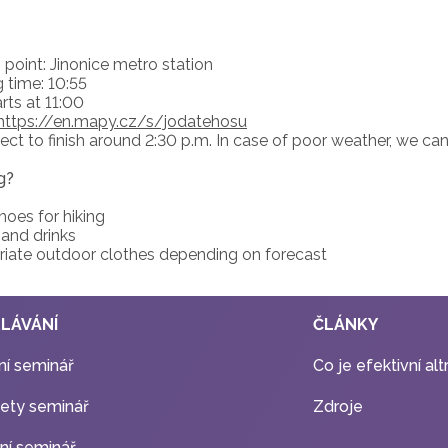
point: Jinonice metro station
 time: 10:55
rts at 11:00
https://en.mapy.cz/s/jodatehosu
ct to finish around 2:30 p.m. In case of poor weather, we can 
g?
oes for hiking
and drinks
iate outdoor clothes depending on forecast
LÁVÁNÍ
ČLÁNKY
í seminář
Co je efektivní al
fety seminář
Zdroje
rní seminář