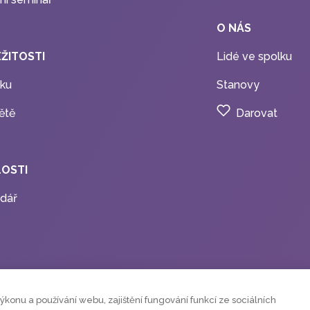
O NÁS
EŽITOSTI
Lidé ve spolku
ku
Stanovy
ětě
Darovat
OSTI
dář
onu a používání webu, zajištění fungování funkcí ze sociálních