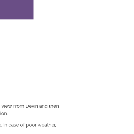
truism or for catching up
outdoors with us. We’ll hike
ng view from Děvín and then
ion.
. In case of poor weather,