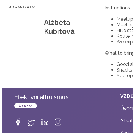
ORGANIZÁTOR
Instructions:
Meetup 
Alžběta
Meeting
Kubitová
Hike sta
Route:
We expe
What to brin
Good sh
Snacks 
Appropr
Efektivní altruismus
VZDĚ
ČESKO
Úvodn
AI sa
Karié