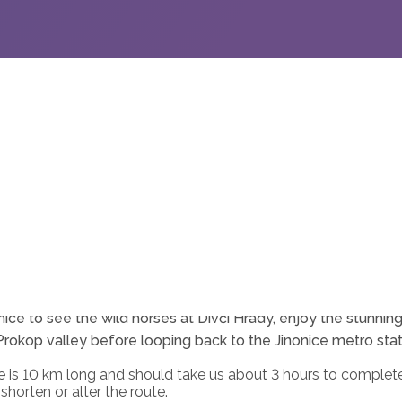
a hike to Děvín, perfect for both new members of Effective Al
ends. Leave your laptops at home and come explore the great 
nice to see the wild horses at Dívčí Hrady, enjoy the stunni
rokop valley before looping back to the Jinonice metro stat
e is 10 km long and should take us about 3 hours to complete
shorten or alter the route.