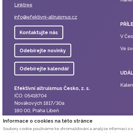
Linktree
info@efektivni-altruismus.cz
PŘÍL
Kontaktujte nás
V Čes
Ve sv
Odebírejte novinky
Odebírejte kalendář
UDÁL
Kalen
Efektivní altruismus Česko, z. s.
IČO: 05418704
Novákových 1817/30a
180 00, Praha Libeň
Informace o cookies na této stránce
Zásady ochrany osobních údajů
Soubory cookie používáme ke shromažďování a analýze informací o výk