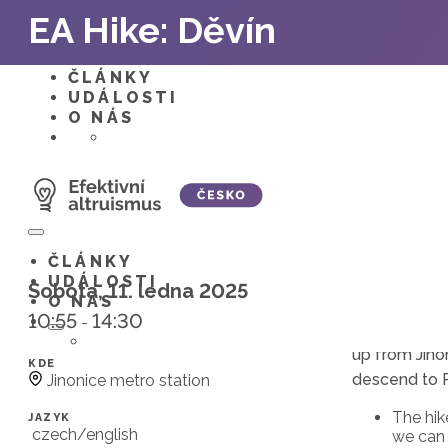
Skip
EA Hike: Děvín
to
content
ČLÁNKY
UDÁLOSTI
O NÁS
Menu
Toggle
ČLÁNKY
UDÁLOSTI
Sobota, 11. ledna 2025
O NÁS
Join us for 
10:55
14:30
-
with old fri
Menu
Toggle
up from Jino
KDE
descend to P
Jinonice metro station
The hik
JAZYK
czech/english
we can 