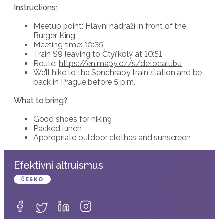
Instructions:
Meetup point: Hlavní nádraží in front of the
Burger King
Meeting time: 10:35
Train S9 leaving to Čtyřkoly at 10:51
Route:
https://en.mapy.cz/s/detocalubu
We’ll hike to the Senohraby train station and be
back in Prague before 5 p.m.
What to bring?
Good shoes for hiking
Packed lunch
Appropriate outdoor clothes and sunscreen
Efektivní altruismus
ČESKO