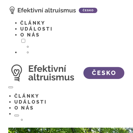
Skip
to
content
ČLÁNKY
UDÁLOSTI
O NÁS
Menu
Toggle
ČLÁNKY
UDÁLOSTI
O NÁS
Menu
Toggle