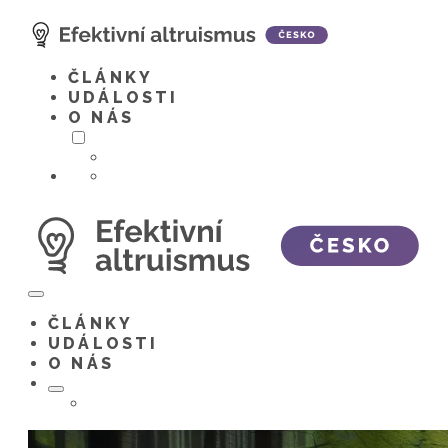
Skip
to
content
ČLÁNKY
UDÁLOSTI
O NÁS
Menu
Toggle
ČLÁNKY
UDÁLOSTI
O NÁS
Menu
Toggle