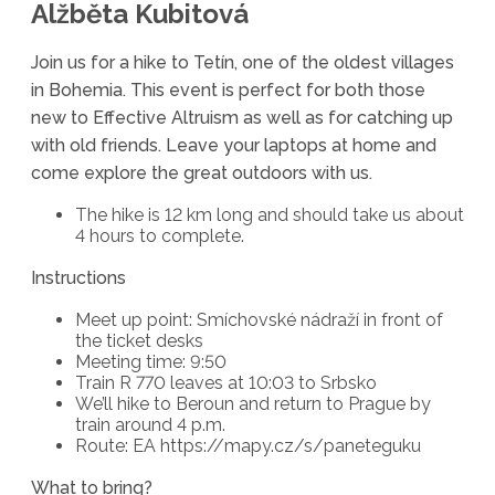
Alžběta Kubitová
Join us for a hike to Tetín, one of the oldest villages
in Bohemia. This event is perfect for both those
new to Effective Altruism as well as for catching up
with old friends. Leave your laptops at home and
come explore the great outdoors with us.
The hike is 12 km long and should take us about
4 hours to complete.
Instructions
Meet up point: Smíchovské nádraží in front of
the ticket desks
Meeting time: 9:50
Train R 770 leaves at 10:03 to Srbsko
We’ll hike to Beroun and return to Prague by
train around 4 p.m.
Route: EA https://mapy.cz/s/paneteguku
What to bring?