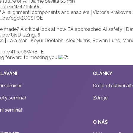
 future of AI | Jaime Sevilla 53 min
tu.be/xNz4Zfekn9c
 AI alignment: components and enablers | Victoria Krakovna
tu.be/ogck1GCSP0E
e made? A critical look at how EA approached AI safety | Da
tu.be/UjsD-zZngu8
lks | Lara Mani, Keyur Doolabh, Alex Nunns, Rowan Lund, Ma
tu.be/41ccb6WnBTE
ng forward to meeting you
LÁVÁNÍ
ČLÁNKY
í seminář
Co je efektivní al
fety seminář
Zdroje
rní seminář
O NÁS