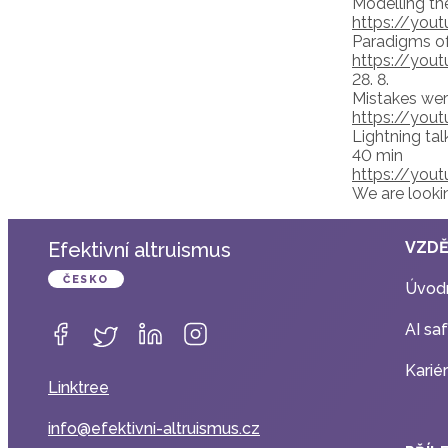
Modelling the
https://you
Paradigms of
https://you
28. 8.
Mistakes wer
https://you
Lightning ta
40 min
https://you
We are looki
Efektivní altruismus
VZDĚ
ČESKO
Úvodn
AI sa
Karié
Linktree
info@efektivni-altruismus.cz