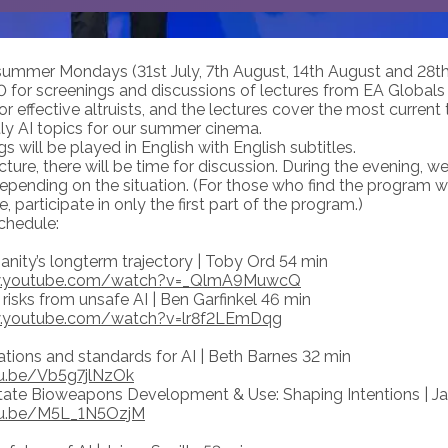
summer Mondays (31st July, 7th August, 14th August and 28th 
0 for screenings and discussions of lectures from EA Globals
r effective altruists, and the lectures cover the most curren
y AI topics for our summer cinema.
s will be played in English with English subtitles.
cture, there will be time for discussion. During the evening, we
depending on the situation. (For those who find the program w
, participate in only the first part of the program.)
chedule:
nity’s longterm trajectory | Toby Ord 54 min
w.youtube.com/watch?v=_QlmA9MuwcQ
risks from unsafe AI | Ben Garfinkel 46 min
w.youtube.com/watch?v=lr8f2LEmDqg
ations and standards for AI | Beth Barnes 32 min
tu.be/Vb5g7jlNzOk
tate Bioweapons Development & Use: Shaping Intentions | Ja
tu.be/M5L_1N5OzjM