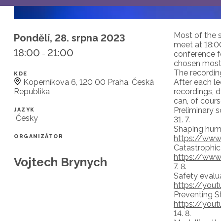
Most of the 
Pondělí, 28. srpna 2023
meet at 18:0
18:00
21:00
-
conference fo
chosen mostl
The recording
KDE
Koperníkova 6, 120 00 Praha, Česká
After each le
Republika
recordings, 
can, of course
Preliminary s
JAZYK
Česky
31. 7.
Shaping huma
ORGANIZÁTOR
https://ww
Catastrophic 
https://ww
Vojtech Brynych
7. 8.
Safety evalu
https://you
Preventing S
https://you
14. 8.