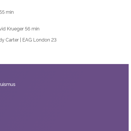
 55 min
vid Krueger 56 min
ndy Carter | EAG London 23
truismus