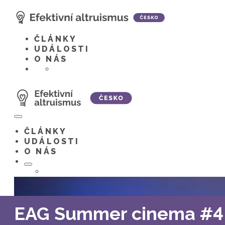
Skip
to
content
ČLÁNKY
UDÁLOSTI
O NÁS
Menu
Toggle
ČLÁNKY
UDÁLOSTI
O NÁS
Menu
Toggle
EAG Summer cinema #4