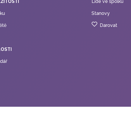
EŽITOSTI
Lidé ve spolku
ku
Stanovy
ětě
Darovat
OSTI
dář