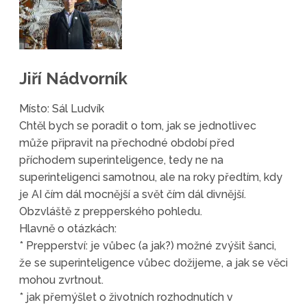
Jiří Nádvorník
Místo: Sál Ludvík
Chtěl bych se poradit o tom, jak se jednotlivec
může připravit na přechodné období před
příchodem superinteligence, tedy ne na
superinteligenci samotnou, ale na roky předtím, kdy
je AI čím dál mocnější a svět čím dál divnější.
Obzvláště z prepperského pohledu.
Hlavně o otázkách:
* Prepperství: je vůbec (a jak?) možné zvýšit šanci,
že se superinteligence vůbec dožijeme, a jak se věci
mohou zvrtnout.
* jak přemýšlet o životních rozhodnutích v