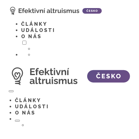
Skip
to
content
ČLÁNKY
UDÁLOSTI
O NÁS
Menu
Toggle
ČLÁNKY
UDÁLOSTI
O NÁS
Menu
Toggle