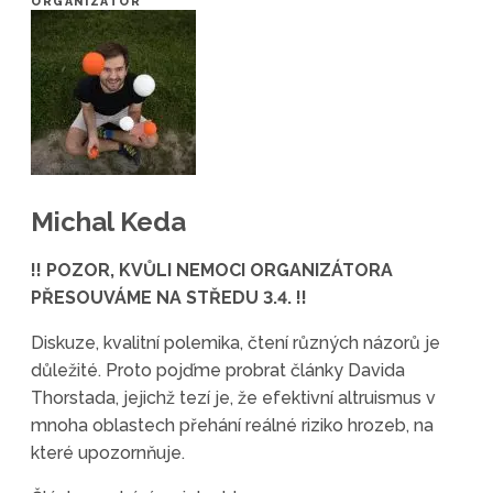
ORGANIZÁTOR
Michal Keda
!! POZOR, KVŮLI NEMOCI ORGANIZÁTORA
PŘESOUVÁME NA STŘEDU 3.4. !!
Diskuze, kvalitní polemika, čtení různých názorů je
důležité. Proto pojďme probrat články Davida
Thorstada, jejichž tezí je, že efektivní altruismus v
mnoha oblastech přehání reálné riziko hrozeb, na
které upozornňuje.