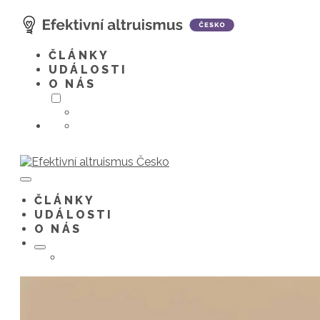
Skip
to
content
ČLÁNKY
UDÁLOSTI
O NÁS
Menu
Toggle
ČLÁNKY
UDÁLOSTI
O NÁS
Menu
Toggle