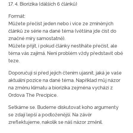
17. 4. Biorizika (dálších 6 článků)
Formát:
Můžete přečíst jeden nebo i více ze zmíněných
článků ze série na dané téma (většina jde číst do
značné míry samostatně).
Můžete přijít, i pokud články nestíháte přečíst, ale
téma vás zajímá. Není problém vždy představit obě
teze.
Doporučuji si před jejich čtením ujasnit, jaká je vaše
aktuální pozice na dané téma. Například můj názor
na změnu klimatu a biorizika zejména vychází z
Ordova The Precipice.
Setkáme se. Budeme diskutovat koho argumenty
se zdají lepší a podloženější. Na závěr
zreflektujeme, nakolik se náš názor změnil.