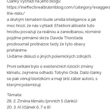
Články vychází na jeho blogu:
https://ineffectivealtruismblog.com/category/exaggera
the-risks/
a druhým tématem bude umělá inteligence a jak
moc hrozí, že nás vyhladí. Efektivní altruisté tuto
hrozbu považují za reálnou a zanedbanou, nicméně
pojďme primárně skrze Davida Thorstada
prozkoumat protinázor, tedy že tyto obavy
přeháníme.
Uvítáme diskuzi o jiných polemických zdrojích.
První setkání bylo o existenčních rizicích změny
klimatu, zejména odhadů Tobyho Orda. Další články
se pak věnují biorizikům a mají širší záběr autorů, s
kterými polemizují.
Témata:
28. 2. Změna klimatu (prvních 5 článků)
20. 3. AI (článek 6, 7 a 8)