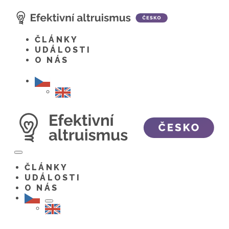
Skip
to
content
ČLÁNKY
UDÁLOSTI
O NÁS
Menu
Toggle
ČLÁNKY
UDÁLOSTI
O NÁS
Menu
Toggle