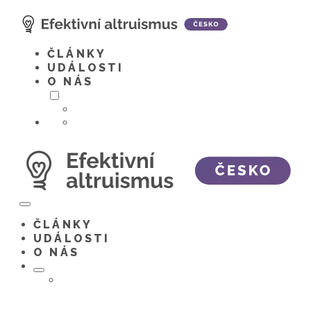
Skip
to
content
ČLÁNKY
UDÁLOSTI
O NÁS
Menu
Toggle
ČLÁNKY
UDÁLOSTI
O NÁS
Menu
Toggle