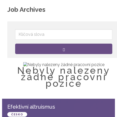
Job Archives
Klíčová
slova
Nebyly nalezeny
žádné pracovní
pozice
Efektivní altruismus
ČESKO