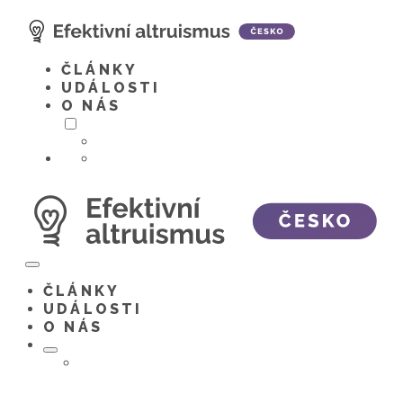
Skip
to
content
ČLÁNKY
UDÁLOSTI
O NÁS
Menu
Toggle
ČLÁNKY
UDÁLOSTI
O NÁS
Menu
Toggle