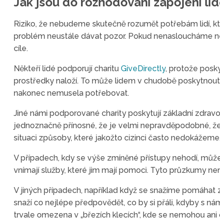
Jak jsou do rozhodování zapojeni li
Riziko, že nebudeme skutečně rozumět potřebám lidí, k
problém neustále dávat pozor. Pokud nenasloucháme n
cíle.
Někteří lidé podporují charitu
GiveDirectly
, protože posk
prostředky naloží. To může lidem v chudobě poskytnout 
nakonec nemusela potřebovat.
Jiné námi podporované charity poskytují základní zdravot
jednoznačně přínosné, že je velmi nepravděpodobné, že by
situaci způsoby, které jakožto cizinci často nedokážeme
V případech, kdy se výše zmíněné přístupy nehodí, můž
vnímají služby, které jim mají pomoci. Tyto průzkumy ne
V jiných případech, například když se snažíme pomáhat 
snaží co nejlépe předpovědět, co by si přáli, kdyby s ná
trvale omezena v „březích klecích“, kde se nemohou ani o