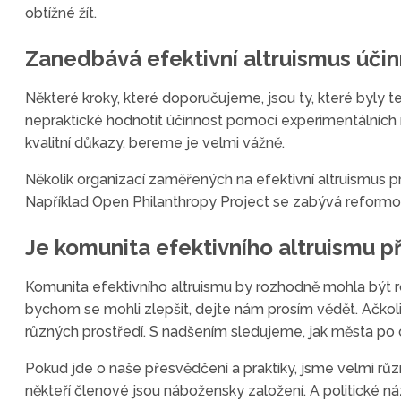
obtížné žít.
Zanedbává efektivní altruismus účin
Některé kroky, které doporučujeme, jsou ty, které byly 
nepraktické hodnotit účinnost pomocí experimentálních
kvalitní důkazy, bereme je velmi vážně.
Několik organizací zaměřených na efektivní altruismus pra
Například Open Philanthropy Project se zabývá reform
Je komunita efektivního altruismu p
Komunita efektivního altruismu by rozhodně mohla být ro
bychom se mohli zlepšit, dejte nám prosím vědět. Ačkoli 
různých prostředí. S nadšením sledujeme, jak města po 
Pokud jde o naše přesvědčení a praktiky, jsme velmi různo
někteří členové jsou nábožensky založení. A politické n