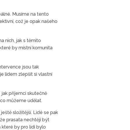
eálné. Musíme na tento
tivní, což je opak našeho
 nich, jak s těmito
které by místní komunita
ntervence jsou tak
 lidem zlepšit si vlastní
jak příjemci skutečně
m, co můžeme udělat.
ště složitější. Lidé se pak
že prasata nechtějí být
které by pro lidi bylo