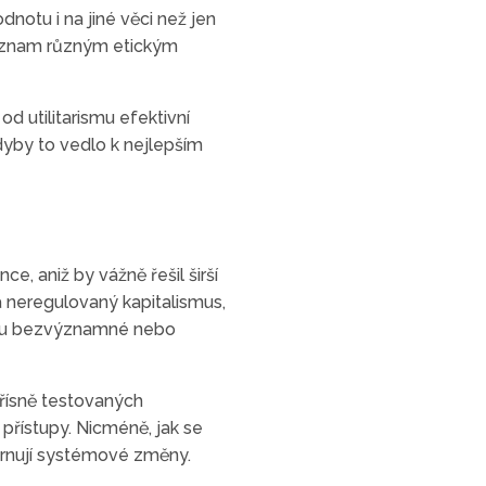
odnotu i na jiné věci než jen
ý význam různým etickým
d utilitarismu efektivní
kdyby to vedlo k nejlepším
ce, aniž by vážně řešil širší
á neregulovaný kapitalismus,
 jsou bezvýznamné nebo
přísně testovaných
přístupy. Nicméně, jak se
hrnují systémové změny.