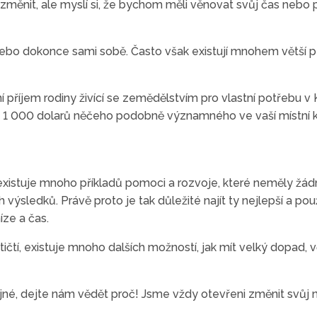
 změnit, ale myslí si, že bychom měli věnovat svůj čas nebo 
ebo dokonce sami sobě. Často však existují mnohem větší př
 příjem rodiny živící se zemědělstvím pro vlastní potřebu v 
 za 1 000 dolarů něčeho podobně významného ve vaší místní 
existuje mnoho příkladů pomoci a rozvoje, které neměly žád
výsledků. Právě proto je tak důležité najít ty nejlepší a použ
íze a čas.
tí, existuje mnoho dalších možností, jak mít velký dopad, 
jné, dejte nám vědět proč! Jsme vždy otevřeni změnit svůj n