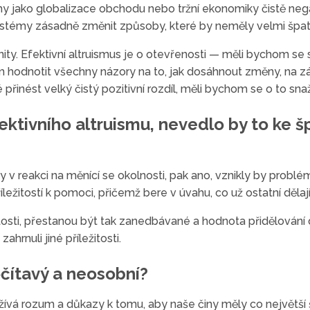
my jako globalizace obchodu nebo tržní ekonomiky čistě negat
ystémy zásadně změnit způsoby, které by neměly velmi špa
nity. Efektivní altruismus je o otevřenosti — měli bychom s
chom hodnotit všechny názory na to, jak dosáhnout změny, na
nést velký čistý pozitivní rozdíl, měli bychom se o to snaž
fektivního altruismu, nevedlo by to ke 
y v reakci na měnící se okolnosti, pak ano, vznikly by problé
žitostí k pomoci, přičemž bere v úvahu, co už ostatní dělají
tosti, přestanou být tak zanedbávané a hodnota přidělování d
hrnuli jiné příležitosti.
očítavý a neosobní?
užívá rozum a důkazy k tomu, aby naše činy měly co největší 