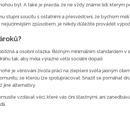
i mohou být. A také je pravda, že ne vždy známe lidi, který
ilnému stupni soucitu s ostatními a přesvědčení, že bychom mě
nejúčinnějším způsobem, je někdy důležité provádět výpoč
nároků?
je obtížná a osobní otázka. Běžným minimálním standardem v e
ráhu tak, aby měla výrazně větší sociální dopad.
ohé je věnování života práci na zlepšení světa jasným cíle
í komunitu, se kterou lze spolupracovat. Snažit se pomáhat 
jiné alternativy.
musíte vzdávat věcí, které vás činí šťastnými, ani zanedbáv
lí.