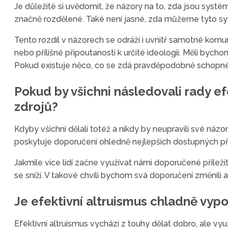
Je důležité si uvědomit, že názory na to, zda jsou systé
značně rozdělené. Také není jasné, zda můžeme tyto s
Tento rozdíl v názorech se odráží i uvnitř samotné komu
nebo přílišné připoutanosti k určité ideologii. Měli by
Pokud existuje něco, co se zdá pravděpodobně schopné při
Pokud by všichni následovali rady e
zdrojů?
Kdyby všichni dělali totéž a nikdy by neupravili své názor
poskytuje doporučení ohledně nejlepších dostupných příle
Jakmile více lidí začne využívat námi doporučené příleži
se sníží. V takové chvíli bychom svá doporučení změnili a za
Je efektivní altruismus chladně vyp
Efektivní altruismus vychází z touhy dělat dobro, ale vy