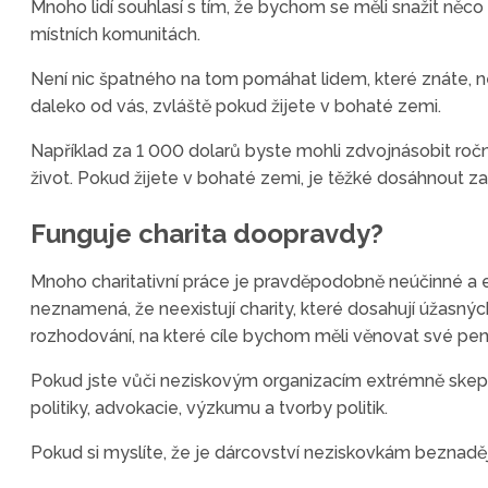
Mnoho lidí souhlasí s tím, že bychom se měli snažit něco
místních komunitách.
Není nic špatného na tom pomáhat lidem, které znáte, n
daleko od vás, zvláště pokud žijete v bohaté zemi.
Například za 1 000 dolarů byste mohli zdvojnásobit roční
život. Pokud žijete v bohaté zemi, je těžké dosáhnout
Funguje charita doopravdy?
Mnoho charitativní práce je pravděpodobně neúčinné a 
neznamená, že neexistují charity, které dosahují úžasných 
rozhodování, na které cíle bychom měli věnovat své pen
Pokud jste vůči neziskovým organizacím extrémně skeptič
politiky, advokacie, výzkumu a tvorby politik.
Pokud si myslíte, že je dárcovství neziskovkám beznadě