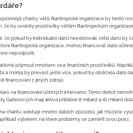
ardáře?
júčinnější charity, větší filantropické organizace by tento ro
, že by uvolnily prostředky větším filantropickým organizací
 že pokud by individuální dárci neexistovali, větší dárci by 
tivní filantropické organizace, mohou financovat další účinné
obně nepodpořili.
oduktivně přijmout mnohem více finančních prostředků. Napřík
ěta a mohla by převést ještě více, pokud by obdržela další da
financování z jiných zdrojů.
olarů na financování účinných intervencí. Tento deficit nemo
 Gatesových mají aktiva přibližně 8 miliard a 41 miliard dola
na charitu, existuje mnoho dalších způsobů, jak můžete využí
například výběrem, na které problémy se zaměřit svou prací.