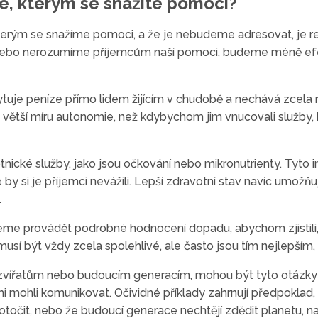
dé, kterým se snažíte pomoci?
terým se snažíme pomoci, a že je nebudeme adresovat, je r
ebo nerozumíme příjemcům naší pomoci, budeme méně efek
ytuje peníze přímo lidem žijícím v chudobě a nechává zcela na
větší míru autonomie, než kdybychom jim vnucovali služby, 
nické služby, jako jsou očkování nebo mikronutrienty. Tyto i
 si je příjemci nevážili. Lepší zdravotní stav navíc umožňuje
.
eme provádět podrobné hodnocení dopadu, abychom zjistili, 
musí být vždy zcela spolehlivé, ale často jsou tím nejlepší
zvířatům nebo budoucím generacím, mohou být tyto otázky je
mi mohli komunikovat. Očividné příklady zahrnují předpoklad, 
točit, nebo že budoucí generace nechtějí zdědit planetu, na 