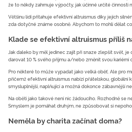
že to někdy zahrnuje výpočty, jak účinné určité činnost
Většinu lidí přitahuje efektivní altruismus díky jejich s
zda dotyčné známe osobně. Abychom to mohli dělat co 
Klade se efektivní altruismus příliš 
Jak daleko by měl jedinec zajít při snaze zlepšit svět, 
darovat 10 % svého příjmu a/nebo změnit svou kariérní d
Pro některé to může vypadat jako velká oběť. Ale pro mn
přičemž efektivní altruismus nabízí přátelskou, globáln
smysluplnější, naplňující a možná dokonce zábavnější než 
Na oběti jako takové není nic žádoucího. Rozhodně se ne
Smyslem je pomáhat druhým, ne způsobovat si nepohod
Neměla by charita začínat doma?