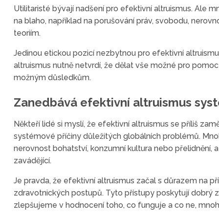
Utilitaristé bývají nadšení pro efektivní altruismus. Ale mn
na blaho, například na porušování práv, svobodu, nerovnos
teoriím.
Jedinou etickou pozicí nezbytnou pro efektivní altruismus
altruismus nutně netvrdí, že dělat vše možné pro pomoc o
možným důsledkům.
Zanedbává efektivní altruismus sy
Někteří lidé si myslí, že efektivní altruismus se příliš zam
systémové příčiny důležitých globálních problémů. Mnoho
nerovnost bohatství, konzumní kultura nebo přelidnění, a
zavádějící.
Je pravda, že efektivní altruismus začal s důrazem na pří
zdravotnických postupů. Tyto přístupy poskytují dobrý z
zlepšujeme v hodnocení toho, co funguje a co ne, mnoh