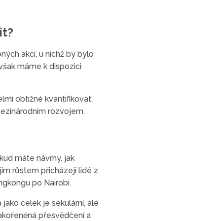
it?
ných akcí, u nichž by bylo
 však máme k dispozici
lmi obtížné kvantifikovat.
mezinárodním rozvojem.
kud máte návrhy, jak
ím růstem přicházejí lidé z
ngkongu po Nairobi.
jako celek je sekulární, ale
 zakořeněná přesvědčení a