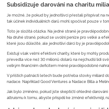
Subsidizuje darování na charitu mili
Je možné, že pokud by jednotlivci přestali přispívat na ne
tak účinek individuálních darů mohl spočívat pouze v tom
Toto je složitá otázka. Na jedné straně je pravděpodobné,
Na druhé straně, pokud se uvolní peníze pro velké a efek
které jsou důležité, ale jednotliví dárci by je pravděpod
Existují však velmi efektivní charity, které by mohly pr
převedla více než 30 milionů dolarů na nejchudší lidi sv
velkým finančním deficitem méně pravděpodobně nahradí 
V příštích patnácti letech bude potřeba stovky miliard d
nadace. Například Good Ventures a Nadace Billa a Melindy
Jak bylo zmíněno, pokud jste skeptičtí ohledně darování 
altruismu k tomu, abyste přispěli ke změně efektivněji, 