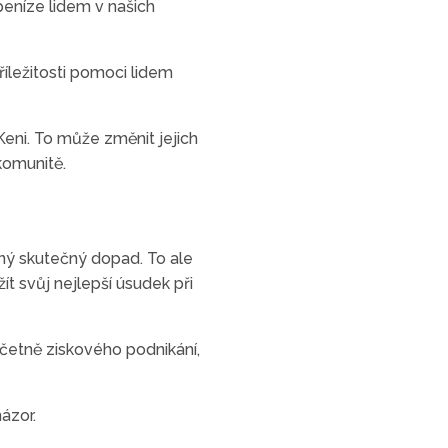
peníze lidem v našich
íležitosti pomoci lidem
Keni. To může změnit jejich
komunitě.
ný skutečný dopad. To ale
ít svůj nejlepší úsudek při
včetně ziskového podnikání,
ázor.