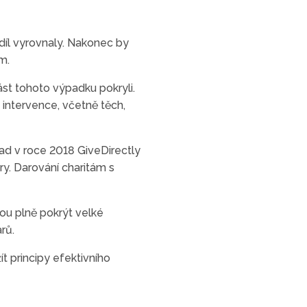
zdíl vyrovnaly. Nakonec by
m.
část tohoto výpadku pokryli.
 intervence, včetně těch,
lad v roce 2018 GiveDirectly
ry. Darování charitám s
hou plně pokrýt velké
rů.
t principy efektivního