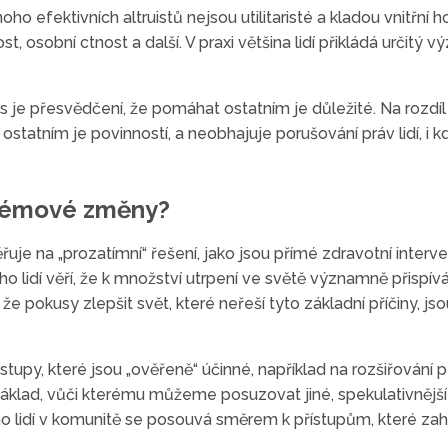
oho efektivních altruistů nejsou utilitaristé a kladou vnitřní h
t, osobní ctnost a další. V praxi většina lidí přikládá určit
 je přesvědčení, že pomáhat ostatním je důležité. Na rozdíl o
statním je povinností, a neobhajuje porušování práv lidí, i 
stémové změny?
ěřuje na „prozatímní“ řešení, jako jsou přímé zdravotní interven
 lidí věří, že k množství utrpení ve světě významně přispív
 že pokusy zlepšit svět, které neřeší tyto základní příčiny,
stupy, které jsou „ověřeně“ účinné, například na rozšiřování 
áklad, vůči kterému můžeme posuzovat jiné, spekulativnější 
o lidí v komunitě se posouvá směrem k přístupům, které za