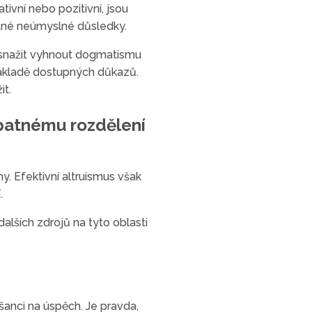
ivní nebo pozitivní, jsou
tné neúmyslné důsledky.
e snažit vyhnout dogmatismu
 základě dostupných důkazů.
it.
špatnému rozdělení
my. Efektivní altruismus však
.
alších zdrojů na tyto oblasti
šanci na úspěch. Je pravda,