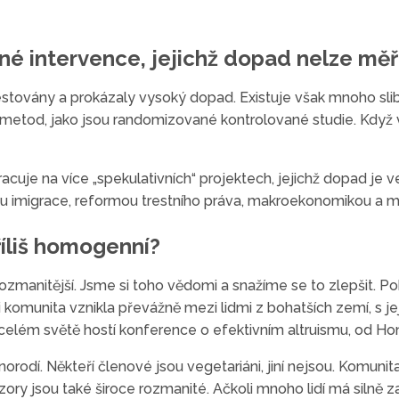
né intervence, jejichž dopad nelze měř
testovány a prokázaly vysoký dopad. Existuje však mnoho slib
 metod, jako jsou randomizované kontrolované studie. Když
cuje na více „spekulativních“ projektech, jejichž dopad je ve
ou imigrace, reformou trestního práva, makroekonomikou a 
říliš homogenní?
zmanitější. Jsme si toho vědomi a snažíme se to zlepšit. Po
komunita vznikla převážně mezi lidmi z bohatších zemí, s jej
celém světě hostí konference o efektivním altruismu, od Ho
rodí. Někteří členové jsou vegetariáni, jiní nejsou. Komunita 
ázory jsou také široce rozmanité. Ačkoli mnoho lidí má silně