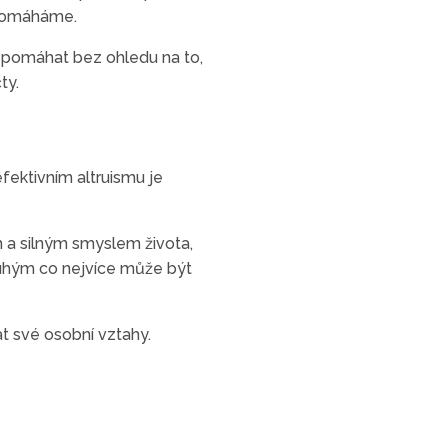
m pomáháme.
li pomáhat bez ohledu na to,
ty.
fektivním altruismu je
m a silným smyslem života,
druhým co nejvíce může být
at své osobní vztahy.