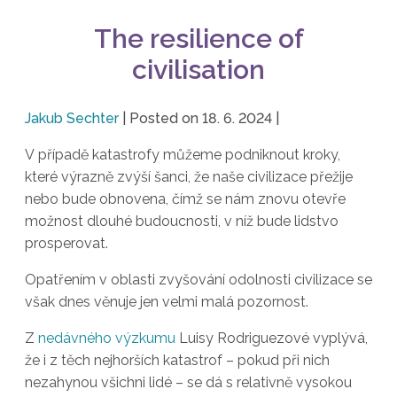
The resilience of
civilisation
Jakub Sechter
|
Posted on
18. 6. 2024
|
V případě katastrofy můžeme podniknout kroky,
které výrazně zvýší šanci, že naše civilizace přežije
nebo bude obnovena, čímž se nám znovu otevře
možnost dlouhé budoucnosti, v níž bude lidstvo
prosperovat.
Opatřením v oblasti zvyšování odolnosti civilizace se
však dnes věnuje jen velmi malá pozornost.
Z
nedávného výzkumu
Luisy Rodriguezové vyplývá,
že i z těch nejhorších katastrof – pokud při nich
nezahynou všichni lidé – se dá s relativně vysokou