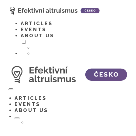
Skip
to
content
ARTICLES
EVENTS
ABOUT US
Toggle
menu
ARTICLES
EVENTS
ABOUT US
Toggle
menu