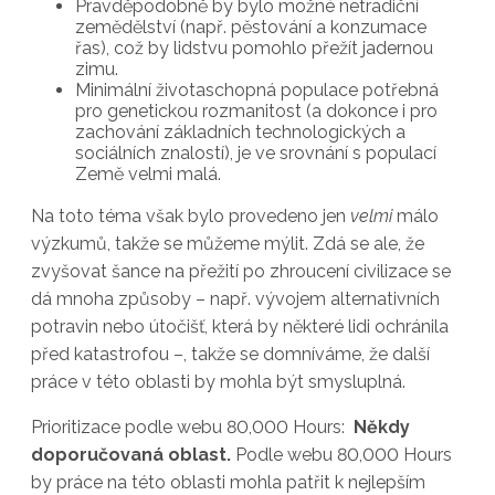
Pravděpodobně by bylo možné netradiční
zemědělství (např. pěstování a konzumace
řas), což by lidstvu pomohlo přežít jadernou
zimu.
Minimální životaschopná populace potřebná
pro genetickou rozmanitost (a dokonce i pro
zachování základních technologických a
sociálních znalostí), je ve srovnání s populací
Země velmi malá.
Na toto téma však bylo provedeno jen
velmi
málo
výzkumů, takže se můžeme mýlit. Zdá se ale, že
zvyšovat šance na přežití po zhroucení civilizace se
dá mnoha způsoby – např. vývojem alternativních
potravin nebo útočišť, která by některé lidi ochránila
před katastrofou –, takže se domníváme, že další
práce v této oblasti by mohla být smysluplná.
Prioritizace podle webu 80,000 Hours:
Někdy
doporučovaná oblast.
Podle webu 80,000 Hours
by práce na této oblasti mohla patřit k nejlepším