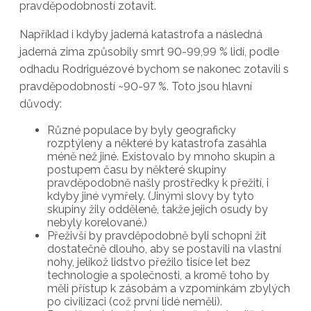
pravděpodobností zotavit.
Například i kdyby jaderná katastrofa a následná
jaderná zima způsobily smrt 90-99,99 % lidí, podle
odhadu Rodriguézové bychom se nakonec zotavili s
pravděpodobností ~90-97 %. Toto jsou hlavní
důvody:
Různé populace by byly geograficky
rozptýleny a některé by katastrofa zasáhla
méně než jiné. Existovalo by mnoho skupin a
postupem času by některé skupiny
pravděpodobně našly prostředky k přežití, i
kdyby jiné vymřely. (Jinými slovy by tyto
skupiny žily odděleně, takže jejich osudy by
nebyly korelované.)
Přeživší by pravděpodobně byli schopni žít
dostatečně dlouho, aby se postavili na vlastní
nohy, jelikož lidstvo přežilo tisíce let bez
technologie a společnosti, a kromě toho by
měli přístup k zásobám a vzpomínkám zbylých
po civilizaci (což první lidé neměli).