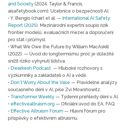
and Society
(2024, Taylor & Francis,
aisafetybook.com). Učebnice o bezpečnosti AI.
• Y. Bengio (chair) et al. —
International AI Safety
Report (2025
). Mezinárodní expertní soupis rizik
frontier modelů, evaluačních mezer a doporučení
pro stát i průmysl.
• What We Owe the Future by William MacAskill
(2022). — Úvod do longtermismu: proč je důležité
snížit riziko vyhynutí lidstva.
•
Dwarkesh Podcast
. — Hluboké rozhovory s
výzkumníky a zakladateli o AI a vědě.
•
Don´t Worry About the Vase
— Pravidelné analýzy
současného dění v AI, píše Zvi Mowshowitz.
•
Transformer Weekly
— Týdenní přehledy dění v AI.
•
effectivealtruism.org
— Oficiální úvod do EA. FAQ.
•
Effective Altruism Forum
— Hlavní fórum pro
příspěvky o efektivním altruismu.