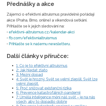
Přednášky a akce
Zájemci o efektivní altruismus pravidelně pořádají
akce (Praha, Brno, online) a víkendová setkání.
Přihlašte se k jejich sledování na:
•
efektivni-altruismus.cz/kalendar-akci
•
fb.com/efektivnialtruismus
•
Přihlašte se k našemu newsletteru
.
Další články v příručce:
1: Co je to efektivní altruismus
2: Jak hledat zlato
3: Mezní dopad
4: Svět je hrozný. Svět se velmi zlepšil. Svět lze
velmi zlepšit.
5: Proč snižovat existenční rizika
6: Prevence katastrofálních pandemií
7: Umělá inteligence mění náš svět – je na nás
všech, aby to dopadlo dobře