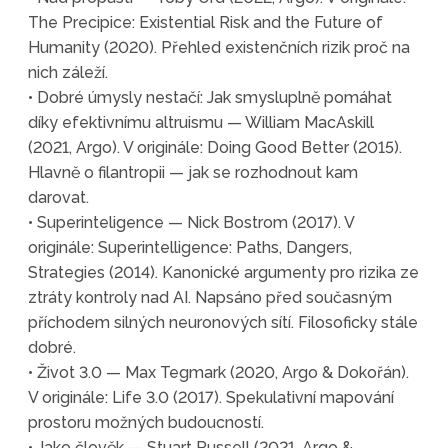
The Precipice: Existential Risk and the Future of
Humanity (2020). Přehled existenčních rizik proč na
nich záleží.
• Dobré úmysly nestačí: Jak smysluplně pomáhat
díky efektivnímu altruismu — William MacAskill
(2021, Argo). V originále: Doing Good Better (2015).
Hlavně o filantropii — jak se rozhodnout kam
darovat.
• Superinteligence — Nick Bostrom (2017). V
originále: Superintelligence: Paths, Dangers,
Strategies (2014). Kanonické argumenty pro rizika ze
ztráty kontroly nad AI. Napsáno před současným
příchodem silných neuronových sítí. Filosoficky stále
dobré.
• Život 3.0 — Max Tegmark (2020, Argo & Dokořán).
V originále: Life 3.0 (2017). Spekulativní mapování
prostoru možných budoucností.
• Jako člověk — Stuart Russell (2021, Argo &