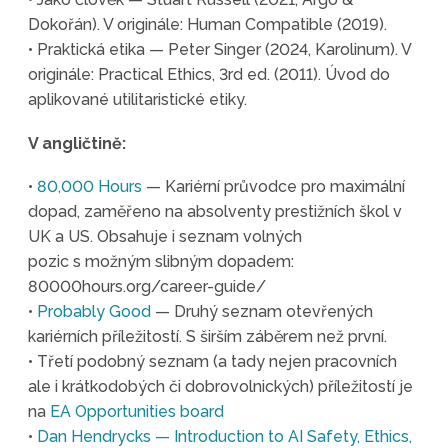
Dokořán). V originále: Human Compatible (2019).
• Praktická etika — Peter Singer (2024, Karolinum). V
originále: Practical Ethics, 3rd ed. (2011). Úvod do
aplikované utilitaristické etiky.
V angličtině:
•
80,000 Hours
— Kariérní průvodce pro maximální
dopad, zaměřeno na absolventy prestižních škol v
UK a US. Obsahuje i seznam volných
pozic s možným slibným dopadem:
80000hours.org/career-guide/
•
Probably Good
— Druhý seznam otevřených
kariérních příležitostí. S širším záběrem než první.
• Třetí podobný seznam (a tady nejen pracovních
ale i krátkodobých či dobrovolnických) příležitostí je
na
EA Opportunities board
•
Dan Hendrycks — Introduction to AI Safety, Ethics,