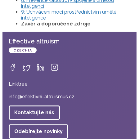
8: Prevence katastrofy spojené s umělou
inteligencí
9: Uchvácení moci prostřednictvím umělé
inteligence
Závěr a doporučené zdroje
Effective altruism
CZECHIA
Linktree
info@efektivni-altruismus.cz
Kontaktujte nás
Odebírejte novinky