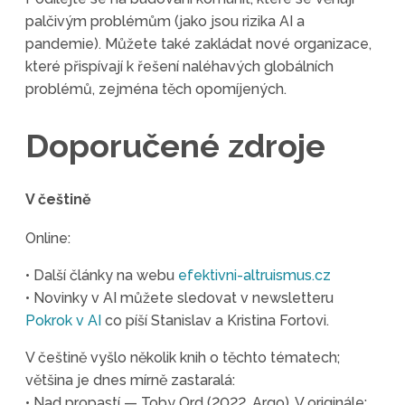
palčivým problémům (jako jsou rizika AI a
pandemie). Můžete také zakládat nové organizace,
které přispívají k řešení naléhavých globálních
problémů, zejména těch opomíjených.
Doporučené zdroje
V češtině
Online:
• Další články na webu
efektivni-altruismus.cz
• Novinky v AI můžete sledovat v newsletteru
Pokrok v AI
co píší Stanislav a Kristina Fortovi.
V češtině vyšlo několik knih o těchto tématech;
většina je dnes mírně zastaralá:
• Nad propastí — Toby Ord (2022, Argo). V originále: