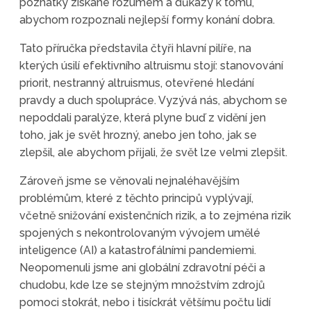
poznatky získané rozumem a důkazy k tomu,
abychom rozpoznali nejlepší formy konání dobra.
Tato příručka představila čtyři hlavní pilíře, na
kterých úsilí efektivního altruismu stojí: stanovování
priorit, nestranný altruismus, otevřené hledání
pravdy a duch spolupráce. Vyzývá nás, abychom se
nepoddali paralýze, která plyne buď z vidění jen
toho, jak je svět hrozný, anebo jen toho, jak se
zlepšil, ale abychom přijali, že svět lze velmi zlepšit.
Zároveň jsme se věnovali nejnaléhavějším
problémům, které z těchto principů vyplývají,
včetně snižování existenčních rizik, a to zejména rizik
spojených s nekontrolovaným vývojem umělé
inteligence (AI) a katastrofálními pandemiemi.
Neopomenuli jsme ani globální zdravotní péči a
chudobu, kde lze se stejným množstvím zdrojů
pomoci stokrát, nebo i tisíckrát většímu počtu lidí