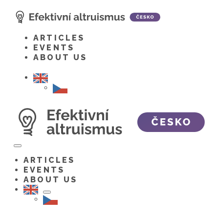
Skip
to
content
ARTICLES
EVENTS
ABOUT US
Toggle
menu
ARTICLES
EVENTS
ABOUT US
Toggle
menu