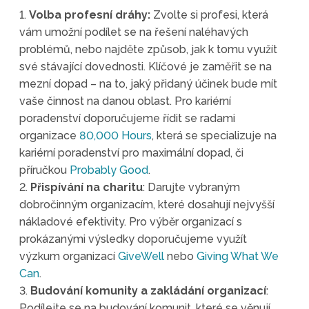
1.
Volba profesní dráhy:
Zvolte si profesi, která
vám umožní podílet se na řešení naléhavých
problémů, nebo najděte způsob, jak k tomu využít
své stávající dovednosti. Klíčové je zaměřit se na
mezní dopad – na to, jaký přidaný účinek bude mít
vaše činnost na danou oblast. Pro kariérní
poradenství doporučujeme řídit se radami
organizace
80,000 Hours
, která se specializuje na
kariérní poradenství pro maximální dopad, či
příručkou
Probably Good
.
2.
Přispívání na charitu
: Darujte vybraným
dobročinným organizacím, které dosahují nejvyšší
nákladové efektivity. Pro výběr organizací s
prokázanými výsledky doporučujeme využít
výzkum organizací
GiveWell
nebo
Giving What We
Can
.
3.
Budování komunity a zakládání organizací
:
Podílejte se na budování komunit, které se věnují