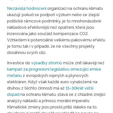
Nezávislá hodnocení
organizací na ochranu klimatu
ukazují: pokud se podpoří výzkum nebo se zlepší
politické rámcové podmínky, je to mnohonásobně
nákladově efektivnější než opatření, která jsou
inzerována jako součást kompenzace CO2.
Vzhledem k potenciálně velkému pákovému efektu
je tomu tak i v případě, že ne všechny projekty
dosáhnou svých cílů.
Investice do
výsadby stromů
může znít lákavěji než
kampaň za progresivní legislativu omezující emise
metanu
z evropských ropných a plynových
elektráren. Když však každé euro vynaložené na
druhou z těchto činností má až
15-30krát větší
dopad
na ochranu klimatu, stává se z chladně znějící
analýzy nákladů a přínosů morální imperativ.
Klimatické změny jsou prostě příliš daleko na to,