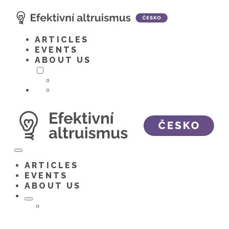
Skip
to
content
ARTICLES
EVENTS
ABOUT US
Toggle
menu
ARTICLES
EVENTS
ABOUT US
Toggle
menu