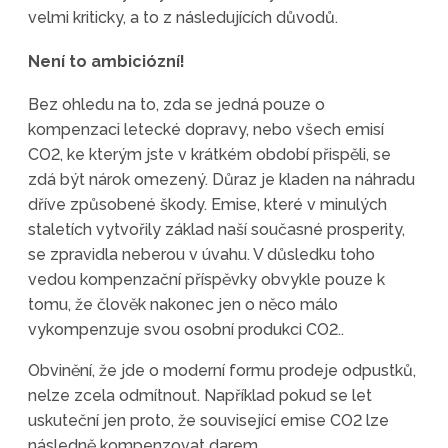
velmi kriticky, a to z následujících důvodů.
Není to ambiciózní!
Bez ohledu na to, zda se jedná pouze o
kompenzaci letecké dopravy, nebo všech emisí
CO2, ke kterým jste v krátkém období přispěli, se
zdá být nárok omezený. Důraz je kladen na náhradu
dříve způsobené škody. Emise, které v minulých
staletích vytvořily základ naší současné prosperity,
se zpravidla neberou v úvahu. V důsledku toho
vedou kompenzační příspěvky obvykle pouze k
tomu, že člověk nakonec jen o něco málo
vykompenzuje svou osobní produkci CO2..
Obvinění, že jde o moderní formu prodeje odpustků,
nelze zcela odmítnout. Například pokud se let
uskuteční jen proto, že související emise CO2 lze
následně kompenzovat darem.