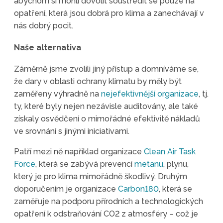
abychom si mohli dovolit soustředit se pouze na
opatření, která jsou dobrá pro klima a zanechávají v
nás dobrý pocit.
Naše alternativa
Záměrně jsme zvolili jiný přístup a domníváme se,
že dary v oblasti ochrany klimatu by měly být
zaměřeny výhradně na
nejefektivnější organizace
, tj.
ty, které byly nejen nezávisle auditovány, ale také
získaly osvědčení o mimořádné efektivitě nákladů
ve srovnání s jinými iniciativami.
Patří mezi ně například organizace
Clean Air Task
Force
, která se zabývá prevencí
metanu
, plynu,
který je pro klima mimořádně škodlivý. Druhým
doporučením je organizace
Carbon180
, která se
zaměřuje na podporu přírodních a technologických
opatření k odstraňování CO2 z atmosféry – což je