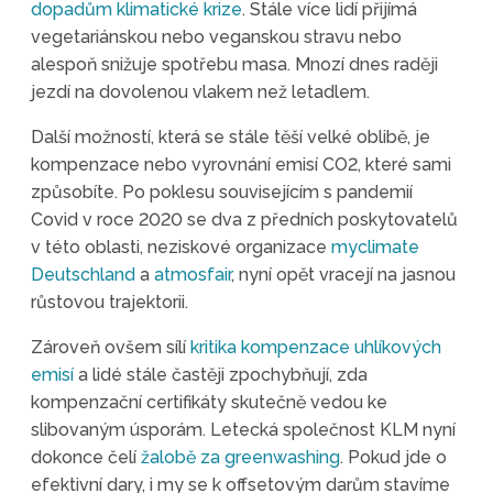
dopadům klimatické krize
. Stále více lidí přijímá
vegetariánskou nebo veganskou stravu nebo
alespoň snižuje spotřebu masa. Mnozí dnes raději
jezdí na dovolenou vlakem než letadlem.
Další možností, která se stále těší velké oblibě, je
kompenzace nebo vyrovnání emisí CO2, které sami
způsobíte. Po poklesu souvisejícím s pandemií
Covid v roce 2020 se dva z předních poskytovatelů
v této oblasti, neziskové organizace
myclimate
Deutschland
a
atmosfair
, nyní opět vracejí na jasnou
růstovou trajektorii.
Zároveň ovšem sílí
kritika kompenzace uhlíkových
emisí
a lidé stále častěji zpochybňují, zda
kompenzační certifikáty skutečně vedou ke
slibovaným úsporám. Letecká společnost KLM nyní
dokonce čelí
žalobě za greenwashing
. Pokud jde o
efektivní dary, i my se k offsetovým darům stavíme