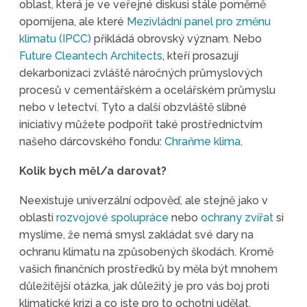
oblast, která je ve veřejné diskusi stále poměrně
opomíjena, ale které
Mezivládní panel pro změnu
klimatu (IPCC)
přikládá obrovský význam. Nebo
Future Cleantech Architects
, kteří prosazují
dekarbonizaci zvláště náročných průmyslových
procesů v cementářském a ocelářském průmyslu
nebo v letectví. Tyto a další obzvláště slibné
iniciativy můžete podpořit také prostřednictvím
našeho dárcovského fondu:
Chraňme klima
.
Kolik bych měl/a darovat?
Neexistuje univerzální odpověď, ale stejně jako v
oblasti
rozvojové spolupráce
nebo
ochrany zvířat
si
myslíme, že nemá smysl zakládat své dary na
ochranu klimatu na způsobených škodách. Kromě
vašich finančních prostředků by měla být mnohem
důležitější otázka, jak důležitý je pro vás boj proti
klimatické krizi a co jste pro to ochotni udělat.