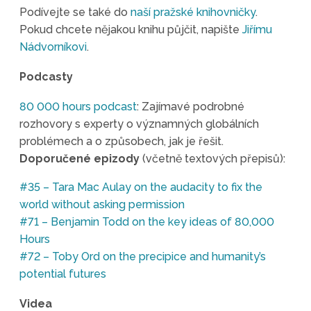
Podívejte se také do
naší pražské knihovničky
.
Pokud chcete nějakou knihu půjčit, napište
Jiřímu
Nádvorníkovi
.
Podcasty
80 000 hours podcast
: Zajímavé podrobné
rozhovory s experty o významných globálních
problémech a o způsobech, jak je řešit.
Doporučené epizody
(včetně textových přepisů):
#35 – Tara Mac Aulay on the audacity to fix the
world without asking permission
#71 – Benjamin Todd on the key ideas of 80,000
Hours
#72 – Toby Ord on the precipice and humanity’s
potential futures
Videa