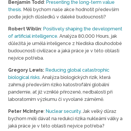
Benjamin Todd
:
Presenting the long-term value
thesis
. Měli bychom naše akce hodnotit především
podle jejich důsledků v daleké budoucnosti?
Robert Wiblin
:
Positively shaping the development
of artificial intelligence
. Analýza 80,000 Hours, jak
důležitá je umělá inteligence z hlediska dlouhodobé
budoucnosti civilizace a jaká práce je v této oblasti
nejvíce potřeba.
Gregory Lewis:
Reducing global catastrophic
biological risks
. Analýza biologických rizik, která
zahrnují především riziko katostrofální globální
pandemie, ať již vzniklé přirozeně, nedbalostí při
laboratorním výzkumu či vyvolané záměrně.
Peter McIntyre
:
Nuclear security
. Jak velký důraz
bychom měli dávat na redukci rizika nukleární války a
jaká práce je v této oblasti nejvíce potřeba?