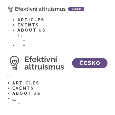
Skip
to
content
ARTICLES
EVENTS
ABOUT US
Toggle
menu
ARTICLES
EVENTS
ABOUT US
Toggle
menu