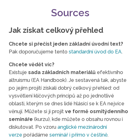
Sources
Jak získat celkový přehled
Chcete si přečíst jeden základní úvodní text?
Pak doporučujeme tento
standardní úvod do EA
.
Chcete vědět víc?
Existuje
sada základních materiálů
efektivního
altruismu (EA Handbook). Je sestavená tak, abyste
po jejím projití získali dobrý celkový přehled: od
vysvětlení klíčových principů až po jednotlivé
oblasti, kterým se dnes lidé hlásící se k EA nejvíce
věnují. Můžete si ji projít
ve formě
osmitýdenního
semináře
(kurzu), kde můžete o obsahu rovnou i
diskutovat. Po vzoru
anglické mezinárodní
verze
pořádáme
seminář i přímo v češtině
.