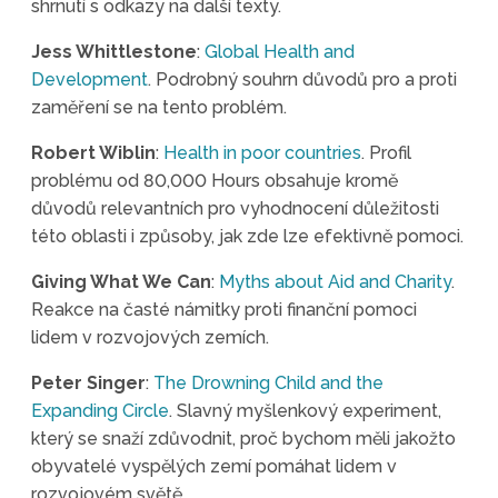
shrnutí s odkazy na další texty.
Jess Whittlestone
:
Global Health and
Development
. Podrobný souhrn důvodů pro a proti
zaměření se na tento problém.
Robert Wiblin
:
Health in poor countries
. Profil
problému od 80,000 Hours obsahuje kromě
důvodů relevantních pro vyhodnocení důležitosti
této oblasti i způsoby, jak zde lze efektivně pomoci.
Giving What We Can
:
Myths about Aid and Charity
.
Reakce na časté námitky proti finanční pomoci
lidem v rozvojových zemích.
Peter Singer
:
The Drowning Child and the
Expanding Circle
. Slavný myšlenkový experiment,
který se snaží zdůvodnit, proč bychom měli jakožto
obyvatelé vyspělých zemí pomáhat lidem v
rozvojovém světě.