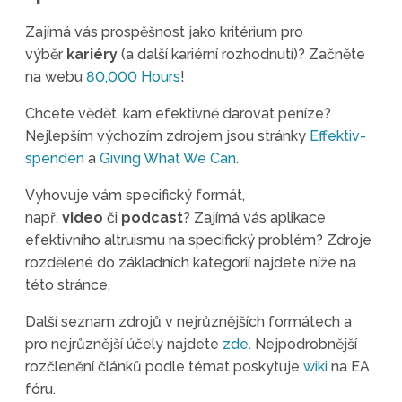
Zajímá vás prospěšnost jako kritérium pro
výběr
kariéry
(a další kariérní rozhodnutí)? Začněte
na webu
80,000 Hours
!
Chcete vědět, kam efektivně darovat peníze?
Nejlepším výchozím zdrojem jsou stránky
Effektiv-
spenden
a
Giving What We Can
.
Vyhovuje vám specifický formát,
např.
video
či
podcast
? Zajímá vás aplikace
efektivního altruismu na specifický problém? Zdroje
rozdělené do základních kategorií najdete níže na
této stránce.
Další seznam zdrojů v nejrůznějších formátech a
pro nejrůznější účely najdete
zde
. Nejpodrobnější
rozčlenění článků podle témat poskytuje
wiki
na EA
fóru.