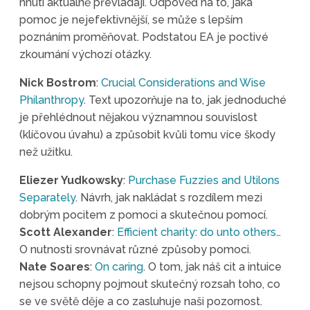
hnutí aktuálně převládají. Odpověď na to, jaká
pomoc je nejefektivnější, se může s lepším
poznáním proměňovat. Podstatou EA je poctivé
zkoumání výchozí otázky.
Nick Bostrom
:
Crucial Considerations and Wise
Philanthropy
. Text upozorňuje na to, jak jednoduché
je přehlédnout nějakou významnou souvislost
(klíčovou úvahu) a způsobit kvůli tomu více škody
než užitku.
Eliezer Yudkowsky
:
Purchase Fuzzies and Utilons
Separately
. Návrh, jak nakládat s rozdílem mezi
dobrým pocitem z pomoci a skutečnou pomocí.
Scott Alexander
:
Efficient charity: do unto others…
O nutnosti srovnávat různé způsoby pomoci.
Nate Soares
:
On caring
. O tom, jak náš cit a intuice
nejsou schopny pojmout skutečný rozsah toho, co
se ve světě děje a co zasluhuje naši pozornost.