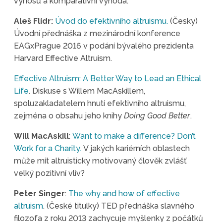
výnosů a komparativní výhoda.
Aleš Flídr:
Úvod do efektivního altruismu.
(Česky)
Úvodní přednáška z mezinárodní konference
EAGxPrague 2016 v podání bývalého prezidenta
Harvard Effective Altruism.
Effective Altruism: A Better Way to Lead an Ethical
Life
. Diskuse s Willem MacAskillem,
spoluzakladatelem hnutí efektivního altruismu,
zejména o obsahu jeho knihy
Doing Good Better
.
Will MacAskill
:
Want to make a difference? Don’t
Work for a Charity.
V jakých kariérních oblastech
může mít altruisticky motivovaný člověk zvlášť
velký pozitivní vliv?
Peter Singer
:
The why and how of effective
altruism
. (České titulky) TED přednáška slavného
filozofa z roku 2013 zachycuje myšlenky z počátků