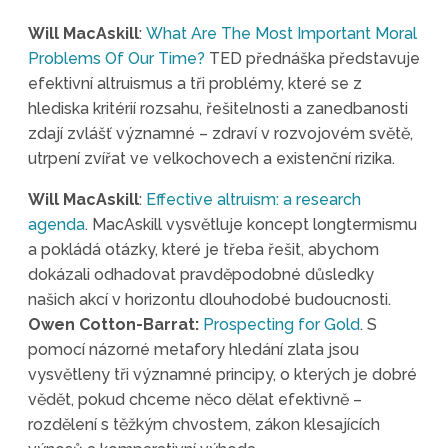
Will MacAskill
:
What Are The Most Important Moral
Problems Of Our Time?
TED přednáška představuje
efektivní altruismus a tři problémy, které se z
hlediska kritérií rozsahu, řešitelnosti a zanedbanosti
zdají zvlášť významné – zdraví v rozvojovém světě,
utrpení zvířat ve velkochovech a existenční rizika.
Will MacAskill
:
Effective altruism: a research
agenda
. MacAskill vysvětluje koncept longtermismu
a pokládá otázky, které je třeba řešit, abychom
dokázali odhadovat pravděpodobné důsledky
našich akcí v horizontu dlouhodobé budoucnosti.
Owen Cotton-Barrat:
Prospecting for Gold
. S
pomocí názorné metafory hledání zlata jsou
vysvětleny tři významné principy, o kterých je dobré
vědět, pokud chceme něco dělat efektivně –
rozdělení s těžkým chvostem, zákon klesajících