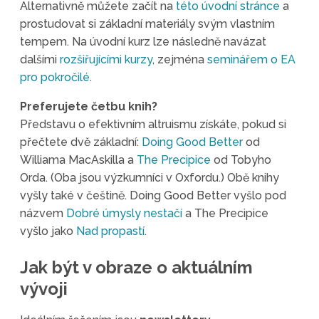
Alternativně můžete začít na
této úvodní stránce
a
prostudovat si základní materiály svým vlastním
tempem. Na úvodní kurz lze následně navázat
dalšími
rozšiřujícími kurzy
, zejména
seminářem o EA
pro pokročilé
.
Preferujete četbu knih?
Představu o efektivním altruismu získáte, pokud si
přečtete dvě základní:
Doing Good Better
od
Williama MacAskilla a
The Precipice
od Tobyho
Orda. (Oba jsou výzkumníci v Oxfordu.) Obě knihy
vyšly také v češtině. Doing Good Better vyšlo pod
názvem
Dobré úmysly nestačí
a The Precipice
vyšlo jako
Nad propastí
.
Jak být v obraze o aktuálním
vývoji