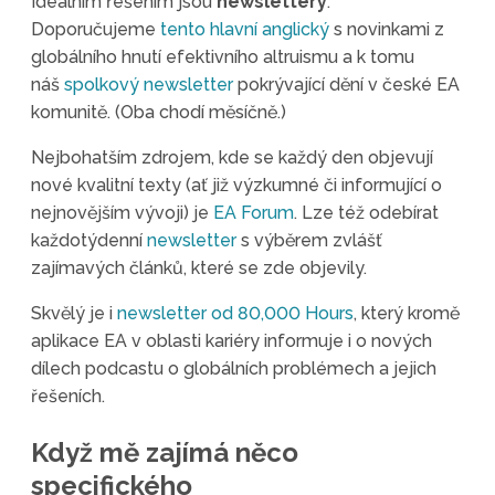
Ideálním řešením jsou
newslettery
.
Doporučujeme
tento hlavní anglický
s novinkami z
globálního hnutí efektivního altruismu a k tomu
náš
spolkový newsletter
pokrývající dění v české EA
komunitě. (Oba chodí měsíčně.)
Nejbohatším zdrojem, kde se každý den objevují
nové kvalitní texty (ať již výzkumné či informující o
nejnovějším vývoji) je
EA Forum
. Lze též odebírat
každotýdenní
newsletter
s výběrem zvlášť
zajímavých článků, které se zde objevily.
Skvělý je i
newsletter od 80,000 Hours
, který kromě
aplikace EA v oblasti kariéry informuje i o nových
dílech podcastu o globálních problémech a jejich
řešeních.
Když mě zajímá něco
specifického