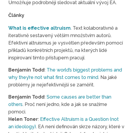
Umožňuje podrobněji sledovat aktuální vývoj EA.
Články
What is effective
altruism
. Text kolaborativně a
iterativně sestavený větším množstvím autorů.
Efektivní altruismus je vysvětlen především pomocí
příkladů konkrétních projektů, na kterých lidé
inspirovaní tímto přístupem pracují.
Benjamin Todd
:
The world’s biggest problems and
why they’re not what first comes to mind
. Na jaké
problémy je nejefektivnější se zaměřit.
Benjamin Todd
:
Some causes are better than
others
. Proč není jedno, kde a jak se snažíme
pomoci.
Helen Toner
:
Effective Altruism is a Question (not
an ideology)
. EA není definován skrze názory, které v