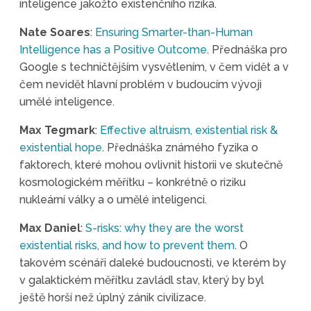
inteligence jakožto existenčního rizika.
Nate Soares
:
Ensuring Smarter-than-Human
Intelligence has a Positive Outcome
. Přednáška pro
Google s techničtějším vysvětlením, v čem vidět a v
čem nevidět hlavní problém v budoucím vývoji
umělé inteligence.
Max Tegmark
:
Effective altruism, existential risk &
existential hope
. Přednáška známého fyzika o
faktorech, které mohou ovlivnit historii ve skutečně
kosmologickém měřítku – konkrétně o riziku
nukleární války a o umělé inteligenci.
Max Daniel
:
S-risks: why they are the worst
existential risks, and how to prevent them
. O
takovém scénáři daleké budoucnosti, ve kterém by
v galaktickém měřítku zavládl stav, který by byl
ještě horší než úplný zánik civilizace.