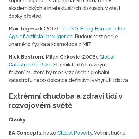
superinteligence stal přijímaným tématem v
akademických a intelektuálních diskusích. Vyšel i
český překlad.
Max Tegmark
(2017).
Life 3.0: Being Human in the
Age of Artificial Intelligence
. Budoucnost podle
známého fyzika a kosmologa z MIT.
Nick Bostrom, Milan
C
irkovic
(2008).
Global
Catastrophic Risks
. Sborník textů k různým
faktorům, které by mohly způsobit globální
katastrofu nebo dokonce definitivní vyhynutí lidstva.
Extrémní chudoba a zdraví lidí v
rozvojovém světě
Články
EA Concepts
: heslo
Global Poverty
. Velmi stručné